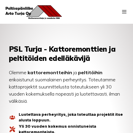
PSL Turja - Kattoremonttien ja
peltitöiden edelläkävijä
Olemme
kattoremontteihin
ja
peltitöihin
erikoistunut suomalainen perheyritys. Toteutamme
kattoprojektit suunnittelusta toteutukseen yli 30
vuoden kokemuksella nopeasti ja luotettavasti, ilman
välikäsiä.
Luotettava perheyritys, joka toteuttaa projektit itse
alusta loppuun.
Yli 30 vuoden kokemus onnistuneista
kattoremonteista.