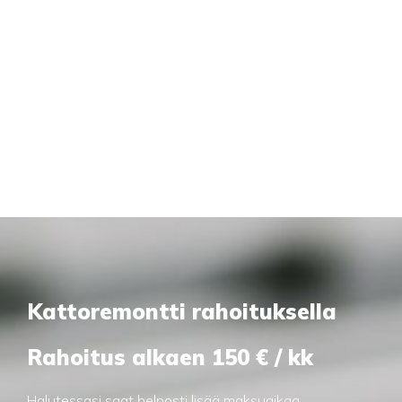
Kattoremontti rahoituksella
Rahoitus alkaen 150 € / kk
Halutessasi saat helposti lisää maksuaikaa