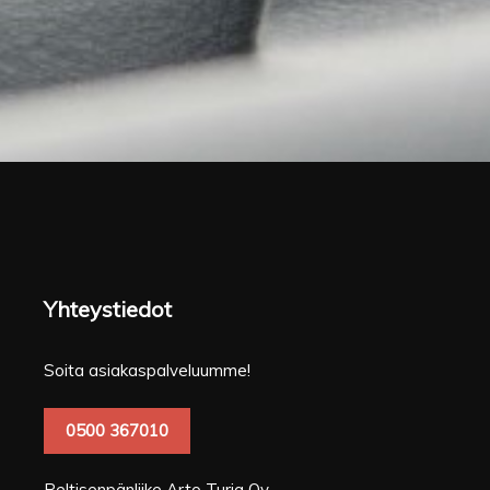
Yhteystiedot
Soita asiakaspalveluumme!
0500 367010
Peltisenpänliike Arto Turja Oy