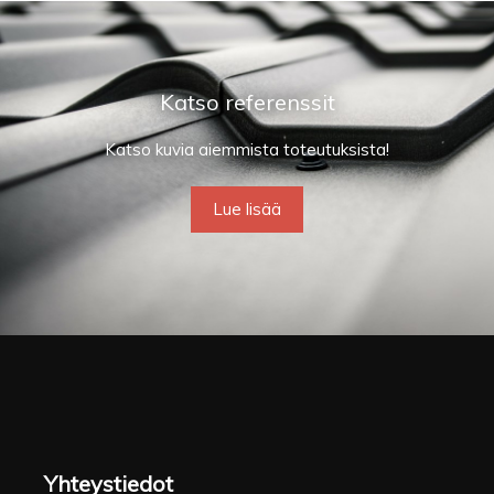
Katso referenssit
Katso kuvia aiemmista toteutuksista!
Lue lisää
Yhteystiedot