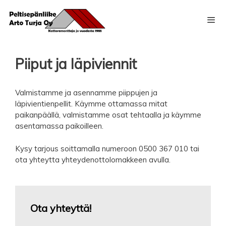
Siirry
sisältöön
Piiput ja läpiviennit
Vali
Valmistamme ja asennamme piippujen ja
läpivientienpellit. Käymme ottamassa mitat
paikanpäällä, valmistamme osat tehtaalla ja käymme
asentamassa paikoilleen.
Kysy tarjous soittamalla numeroon 0500 367 010 tai
ota yhteytta yhteydenottolomakkeen avulla.
Ota yhteyttä!