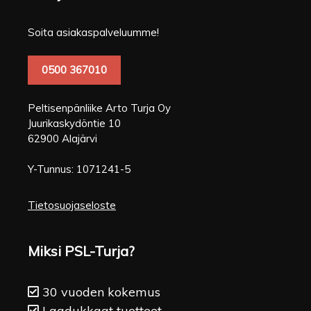
Soita asiakaspalveluumme!
0500 367010
Peltisenpänliike Arto Turja Oy
Juurikaskydöntie 10
62900 Alajärvi
Y-Tunnus: 1071241-5
Tietosuojaseloste
Miksi PSL-Turja?
30 vuoden kokemus
Laadukkaat tuotteet