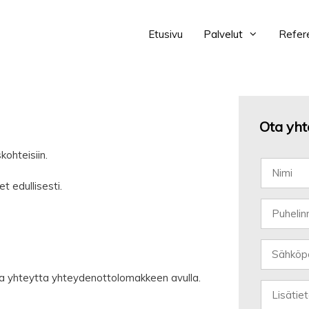
Etusivu
Palvelut
Refer
Ota yht
ohteisiin.
t edullisesti.
a yhteytta yhteydenottolomakkeen avulla.