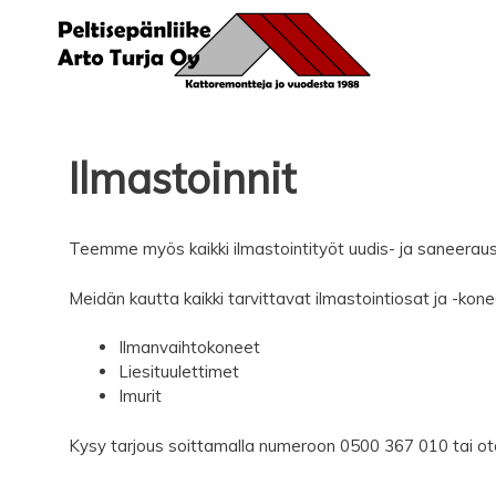
Siirry
sisältöön
Ilmastoinnit
Teemme myös kaikki ilmastointityöt uudis- ja saneerausk
Meidän kautta kaikki tarvittavat ilmastointiosat ja -konee
Ilmanvaihtokoneet
Liesituulettimet
Imurit
Kysy tarjous soittamalla numeroon 0500 367 010 tai ot