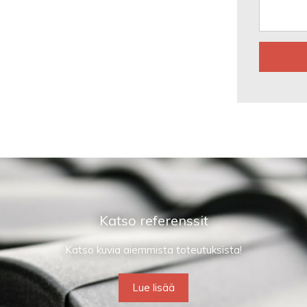
Katso referenssit
Katso kuvia aiemmista toteutuksista!
Lue lisää