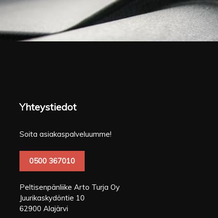
Yhteystiedot
Soita asiakaspalveluumme!
0500 367010
Peltisenpänliike Arto Turja Oy
Juurikaskydöntie 10
62900 Alajärvi