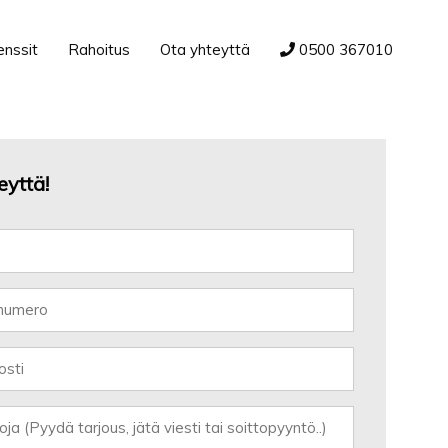
enssit
Rahoitus
Ota yhteyttä
0500 367010
eyttä!