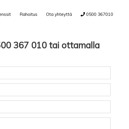
enssit
Rahoitus
Ota yhteyttä
0500 367010
0500 367 010 tai ottamalla