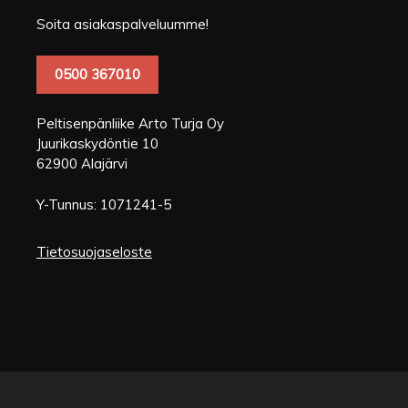
Soita asiakaspalveluumme!
0500 367010
Peltisenpänliike Arto Turja Oy
Juurikaskydöntie 10
62900 Alajärvi
Y-Tunnus: 1071241-5
Tietosuojaseloste