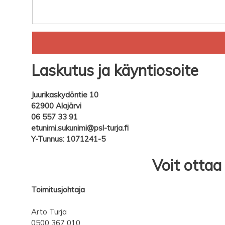
Laskutus ja käyntiosoite
Juurikaskydöntie 10
62900 Alajärvi
06 557 33 91
etunimi.sukunimi@psl-turja.fi
Y-Tunnus: 1071241-5
Voit otta
Toimitusjohtaja
Arto Turja
0500 367 010