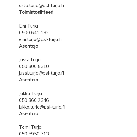
arto.turja@psl-turja.fi
Toimistosihteeri
Eini Turja
0500 641 132
eini.turja@psl-turja.fi
Asentaja
Jussi Turja
050 306 8310
jussi.turja@psl-turja.fi
Asentaja
Jukka Turja
050 360 2346
jukka.turja@psl-turja.fi
Asentaja
Tomi Turja
050 5950 713