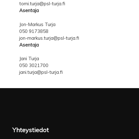
tomi.turja@psl-turja.fi
Asentaja
Jon-Markus Turja
050 9173858
jon-markus.turja@psl-turja.fi
Asentaja
Jani Turja
050 3021700
jani.turja@psl-turja.fi
Yhteystiedot